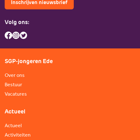
Inschrijven nieuwsbrief
Volg ons:
SGP-jongeren Ede
Over ons
Bestuur
Vacatures
Actueel
Actueel
Activiteiten