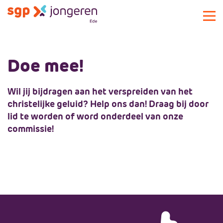
Actueel
Doe mee!
Activiteiten
Over SGPJ Ede
Wil jij bijdragen aan het verspreiden van het
Bestuur
christelijke geluid? Help ons dan! Draag bij door
Meedoen
lid te worden of word onderdeel van onze
commissie!
Landelijke SGPJ
Meedoen
SGP Ede
Lid worden
Contact
Vacatures
Sponsors